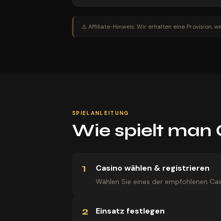
⚠️ Affiliate-Hinweis: Wir erhalten eine Provision, 
SPIELANLEITUNG
Wie spielt man
Casino wählen & registrieren
Wählen Sie eines der empfohlenen Casi
Einsatz festlegen