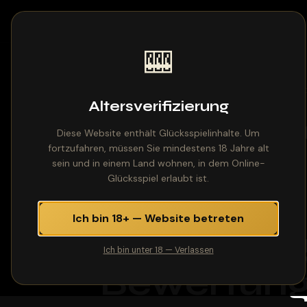
Chip Runner
🎰
⭐ RTP 95,26% · KLASSISCHER SLOT · BY 
Altersverifizierung
Chip Runn
Diese Website enthält Glücksspielinhalte. Um
fortzufahren, müssen Sie mindestens 18 Jahre alt
Kostenlos
sein und in einem Land wohnen, in dem Online-
Glücksspiel erlaubt ist.
Spielen
&
Ich bin 18+ — Website betreten
Vollständi
Ich bin unter 18 — Verlassen
Bewertun