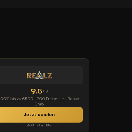
9,5
/10
100% bis zu €500 + 200 Freispiele + Bonus
Crab
Jetzt spielen
AGB gelten. 18+.