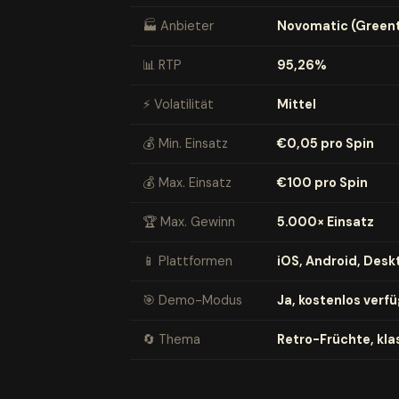
🏭 Anbieter
Novomatic (Green
📊 RTP
95,26%
⚡ Volatilität
Mittel
💰 Min. Einsatz
€0,05 pro Spin
💰 Max. Einsatz
€100 pro Spin
🏆 Max. Gewinn
5.000× Einsatz
📱 Plattformen
iOS, Android, Desk
🎯 Demo-Modus
Ja, kostenlos verf
🔄 Thema
Retro-Früchte, kla