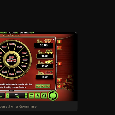
en auf einer Gewinnlinie